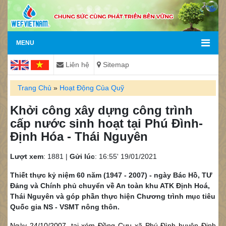
MENU
Liên hệ
Sitemap
Trang Chủ
»
Hoạt Động Của Quỹ
Khởi công xây dựng công trình
cấp nước sinh hoạt tại Phú Đình-
Định Hóa - Thái Nguyên
Lượt xem
: 1881 |
Gửi lúc
: 16:55' 19/01/2021
Thiết thực kỷ niệm 60 năm (1947 - 2007) - ngày Bác Hồ, TƯ
Đảng và Chính phủ chuyển về An toàn khu ATK Định Hoá,
Thái Nguyên và góp phần thực hiện Chương trình mục tiêu
Quốc gia NS - VSMT nông thôn.
Ngày 24/10/2007, tại xóm Đồng Cựu xã Phú Đình huyện Định