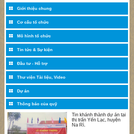
Giới thiệu chung
Cơ cấu tổ chức
Mô hình tổ chức
Tin tức & Sự kiện
Đầu tư - Hỗ trợ
Thư viện Tài liệu, Video
Dự án
Thông báo của quỹ
Tin khánh thành dự án tại
thị trấn Yến Lạc, huyện
Na Rì.