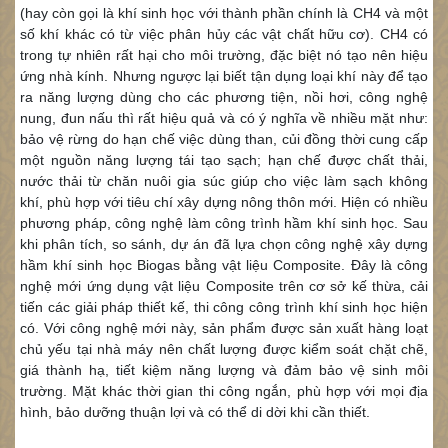
(hay còn gọi là khí sinh học với thành phần chính là CH4 và một
số khí khác có từ việc phân hủy các vật chất hữu cơ). CH4 có
trong tự nhiên rất hại cho môi trường, đặc biệt nó tạo nên hiệu
ứng nhà kính. Nhưng ngược lại biết tận dụng loại khí này để tạo
ra năng lượng dùng cho các phương tiện, nồi hơi, công nghệ
nung, đun nấu thì rất hiệu quả và có ý nghĩa về nhiều mặt như:
bảo vệ rừng do hạn chế việc dùng than, củi đồng thời cung cấp
một nguồn năng lượng tái tạo sạch; hạn chế được chất thải,
nước thải từ chăn nuôi gia súc giúp cho việc làm sạch không
khí, phù hợp với tiêu chí xây dựng nông thôn mới. Hiện có nhiều
phương pháp, công nghệ làm công trình hầm khí sinh học. Sau
khi phân tích, so sánh, dự án đã lựa chọn công nghệ xây dựng
hầm khí sinh học Biogas bằng vật liệu Composite. Đây là công
nghệ mới ứng dụng vật liệu Composite trên cơ sở kế thừa, cải
tiến các giải pháp thiết kế, thi công công trình khí sinh học hiện
có. Với công nghệ mới này, sản phẩm được sản xuất hàng loạt
chủ yếu tại nhà máy nên chất lượng được kiểm soát chặt chẽ,
giá thành hạ, tiết kiệm năng lượng và đảm bảo vệ sinh môi
trường. Mặt khác thời gian thi công ngắn, phù hợp với mọi địa
hình, bảo dưỡng thuận lợi và có thể di dời khi cần thiết.