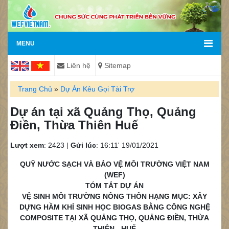
MENU
Liên hệ
Sitemap
Trang Chủ
»
Dự Án Kêu Gọi Tài Trợ
Dự án tại xã Quảng Thọ, Quảng
Điền, Thừa Thiên Huế
Lượt xem
: 2423 |
Gửi lúc
: 16:11' 19/01/2021
QUỸ NƯỚC SẠCH VÀ BẢO VỆ MÔI TRƯỜNG VIỆT NAM
(WEF)
TÓM TẮT DỰ ÁN
VỆ SINH MÔI TRƯỜNG NÔNG THÔN HẠNG MỤC: XÂY
DỰNG HẦM KHÍ SINH HỌC BIOGAS BẰNG CÔNG NGHỆ
COMPOSITE TẠI XÃ QUẢNG THỌ, QUẢNG ĐIỀN, THỪA
THIÊN - HUẾ