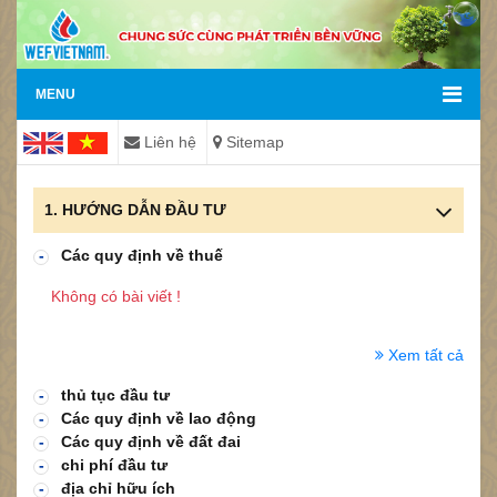
MENU
Liên hệ
Sitemap
1. HƯỚNG DẪN ĐẦU TƯ
-
Các quy định về thuế
Không có bài viết !
Xem tất cả
-
thủ tục đầu tư
-
Các quy định về lao động
-
Các quy định về đất đai
-
chi phí đầu tư
-
địa chỉ hữu ích