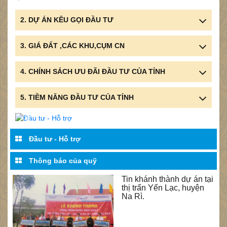
2. DỰ ÁN KÊU GỌI ĐẦU TƯ
3. GIÁ ĐẤT ,CÁC KHU,CỤM CN
4. CHÍNH SÁCH ƯU ĐÃI ĐẦU TƯ CỦA TỈNH
5. TIỀM NĂNG ĐẦU TƯ CỦA TỈNH
Previous
Next
Đầu tư - Hỗ trợ
Thông báo của quỹ
Tin khánh thành dự án tại
thị trấn Yến Lạc, huyện
Na Rì.