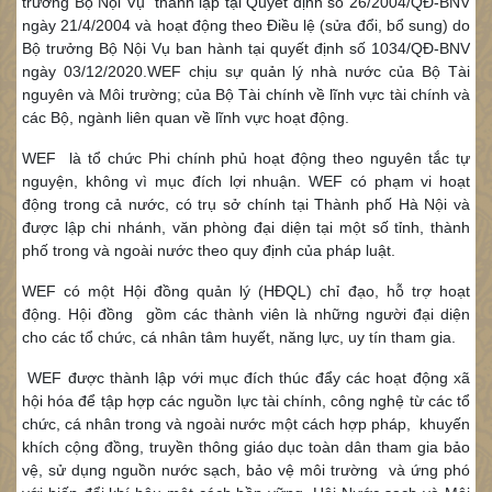
trưởng Bộ Nội Vụ thành lập tại Quyết định số 26/2004/QĐ-BNV
ngày 21/4/2004 và hoạt động theo Điều lệ (sửa đổi, bổ sung) do
Bộ trưởng Bộ Nội Vụ ban hành tại quyết định số 1034/QĐ-BNV
ngày 03/12/2020.WEF chịu sự quản lý nhà nước của Bộ Tài
nguyên và Môi trường; của Bộ Tài chính về lĩnh vực tài chính và
các Bộ, ngành liên quan về lĩnh vực hoạt động.
WEF là tổ chức Phi chính phủ hoạt động theo nguyên tắc tự
nguyện, không vì mục đích lợi nhuận. WEF có phạm vi hoạt
động trong cả nước, có trụ sở chính tại Thành phố Hà Nội và
được lập chi nhánh, văn phòng đại diện tại một số tỉnh, thành
phố trong và ngoài nước theo quy định của pháp luật.
WEF có một Hội đồng quản lý (HĐQL) chỉ đạo, hỗ trợ hoạt
động. Hội đồng gồm các thành viên là những người đại diện
cho các tổ chức, cá nhân tâm huyết, năng lực, uy tín tham gia.
WEF được thành lập với mục đích thúc đẩy các hoạt động xã
hội hóa để tập hợp các nguồn lực tài chính, công nghệ từ các tổ
chức, cá nhân trong và ngoài nước một cách hợp pháp, khuyến
khích cộng đồng, truyền thông giáo dục toàn dân tham gia bảo
vệ, sử dụng nguồn nước sạch, bảo vệ môi trường và ứng phó