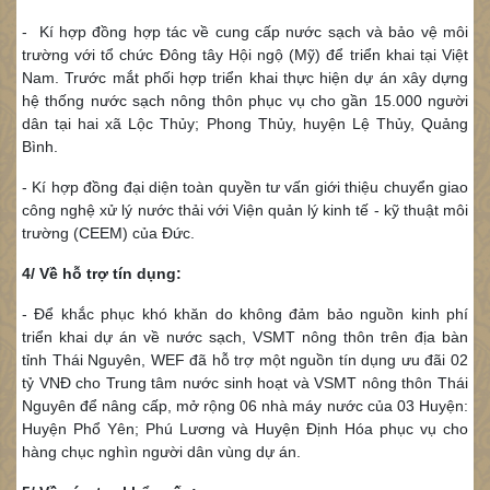
- Kí hợp đồng hợp tác về cung cấp nước sạch và bảo vệ môi
trường với tổ chức Đông tây Hội ngộ (Mỹ) để triển khai tại Việt
Nam. Trước mắt phối hợp triển khai thực hiện dự án xây dựng
hệ thống nước sạch nông thôn phục vụ cho gần 15.000 người
dân tại hai xã Lộc Thủy; Phong Thủy, huyện Lệ Thủy, Quảng
Bình.
- Kí hợp đồng đại diện toàn quyền tư vấn giới thiệu chuyển giao
công nghệ xử lý nước thải với Viện quản lý kinh tế - kỹ thuật môi
trường (CEEM) của Đức.
4/ Về hỗ trợ tín dụng:
- Để khắc phục khó khăn do không đảm bảo nguồn kinh phí
triển khai dự án về nước sạch, VSMT nông thôn trên địa bàn
tỉnh Thái Nguyên, WEF đã hỗ trợ một nguồn tín dụng ưu đãi 02
tỷ VNĐ cho Trung tâm nước sinh hoạt và VSMT nông thôn Thái
Nguyên để nâng cấp, mở rộng 06 nhà máy nước của 03 Huyện:
Huyện Phổ Yên; Phú Lương và Huyện Định Hóa phục vụ cho
hàng chục nghìn người dân vùng dự án.