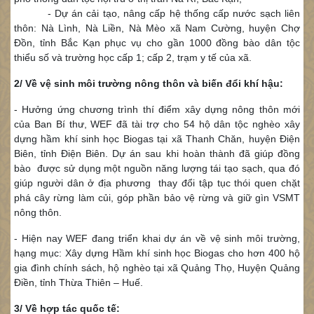
- Dự án cải tạo, nâng cấp hệ thống cấp nước sạch liên
thôn: Nà Lình, Nà Liền, Nà Mèo xã Nam Cường, huyện Chợ
Đồn, tỉnh Bắc Kạn phục vụ cho gần 1000 đồng bào dân tộc
thiểu số và trường học cấp 1; cấp 2, trạm y tế của xã.
2/ Về vệ sinh môi trường nông thôn và biến đổi khí hậu:
- Hưởng ứng chương trình thí điểm xây dựng nông thôn mới
của Ban Bí thư, WEF đã tài trợ cho 54 hộ dân tộc nghèo xây
dựng hầm khí sinh học Biogas tại xã Thanh Chăn, huyện Điện
Biên, tỉnh Điện Biên. Dự án sau khi hoàn thành đã giúp đồng
bào được sử dụng một nguồn năng lượng tái tạo sạch, qua đó
giúp người dân ở địa phương thay đổi tập tục thói quen chặt
phá cây rừng làm củi, góp phần bảo vệ rừng và giữ gìn VSMT
nông thôn.
- Hiện nay WEF đang triển khai dự án về vệ sinh môi trường,
hạng mục: Xây dựng Hầm khí sinh học Biogas cho hơn 400 hộ
gia đình chính sách, hộ nghèo tại xã Quảng Thọ, Huyện Quảng
Điền, tỉnh Thừa Thiên – Huế.
3/ Về hợp tác quốc tế: