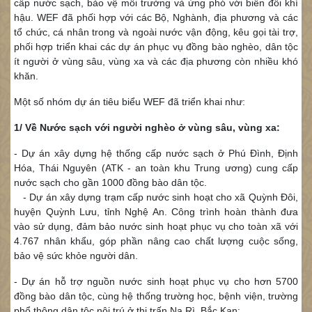
cấp nước sạch, bảo vệ môi trường và ứng phó với biến đổi khí
hậu. WEF đã phối hợp với các Bộ, Nghành, địa phương và các
tổ chức, cá nhân trong và ngoài nước vận động, kêu gọi tài trợ,
phối hợp triển khai các dự án phục vụ đồng bào nghèo, dân tộc
ít người ở vùng sâu, vùng xa và các địa phương còn nhiều khó
khăn.
Một số nhóm dự án tiêu biểu WEF đã triển khai như:
1/ Về Nước sạch với người nghèo ở vùng sâu, vùng xa:
- Dự án xây dựng hệ thống cấp nước sạch ở Phú Đình, Định
Hóa, Thái Nguyên (ATK - an toàn khu Trung ương) cung cấp
nước sạch cho gần 1000 đồng bào dân tộc.
- Dự án xây dựng trạm cấp nước sinh hoạt cho xã Quỳnh Đôi,
huyện Quỳnh Lưu, tỉnh Nghệ An. Công trình hoàn thành đưa
vào sử dụng, đảm bảo nước sinh hoạt phục vụ cho toàn xã với
4.767 nhân khẩu, góp phần nâng cao chất lượng cuộc sống,
bảo vệ sức khỏe người dân.
- Dự án hỗ trợ nguồn nước sinh hoạt phục vụ cho hơn 5700
đồng bào dân tộc, cùng hệ thống trường học, bệnh viện, trường
phổ thông dân tộc nội trú ở thị trấn Na Rì, Bắc Kạn;