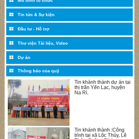
Mô hình tổ chức
Tin tức & Sự kiện
Đầu tư - Hỗ trợ
Thư viện Tài liệu, Video
Dự án
Thông báo của quỹ
Tin khánh thành dự án tại
thị trấn Yến Lạc, huyện
Na Rì.
Tin khánh thành :Công
trình tại xã Lộc Thủy, Lệ