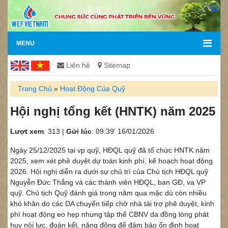
MENU
Liên hệ
Sitemap
Trang Chủ
»
Hoạt Động Của Quỹ
Hội nghị tổng kết (HNTK) năm 2025
Lượt xem
: 313 |
Gửi lúc
: 09:39' 16/01/2026
Ngày 25/12/2025 tại vp quỹ, HĐQL quỹ đã tổ chức HNTK năm
2025, xem xét phê duyệt dự toán kinh phí, kế hoạch hoạt động
2026. Hội nghị diễn ra dưới sự chủ trì của Chủ tịch HĐQL quỹ
Nguyễn Đức Thắng và các thành viên HĐQL, ban GĐ, va VP
quỹ. Chủ tịch Quỹ đánh giá trong năm qua mặc dù còn nhiều
khó khăn do các DA chuyển tiếp chờ nhà tài trợ phê duyệt, kinh
phí hoạt động eo hẹp nhưng tập thể CBNV da đồng lòng phát
huy nội lực, đoàn kết, năng động để đảm bảo ổn định hoạt