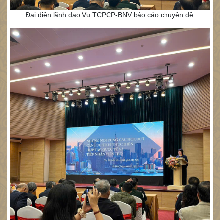
Đại diện lãnh đạo Vụ TCPCP-BNV báo cáo chuyên đề.