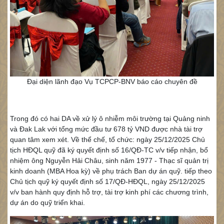
Đại diện lãnh đạo Vụ TCPCP-BNV báo cáo chuyên đề
Trong đó có hai DA về xử lý ô nhiễm môi trường tại Quảng ninh
và Đak Lak với tổng mức đầu tư 678 tỷ VND được nhà tài trợ
quan tâm xem xét. Về thể chế, tổ chức: ngày 25/12/2025 Chủ
tịch HĐQL quỹ đã ký quyết định số 16/QĐ-TC v/v tiếp nhận, bổ
nhiệm ông Nguyễn Hải Châu, sinh năm 1977 - Thạc sĩ quản trị
kinh doanh (MBA Hoa kỳ) về phụ trách Ban dự án quỹ. tiếp theo
Chủ tịch quỹ ký quyết định số 17/QĐ-HĐQL, ngày 25/12/2025
v/v ban hành quy định hỗ trợ, tài trợ kinh phí các chương trình,
dự án do quỹ triển khai.